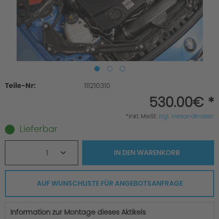
Teile-Nr:
111210310
530.00€ *
*inkl. MwSt.
zzgl. Versandkosten
Lieferbar
1
IN DEN
WARENKORB
AUF WUNSCHLISTE FÜR ANGEBOTSANFRAGE
Information zur Montage dieses Aktikels