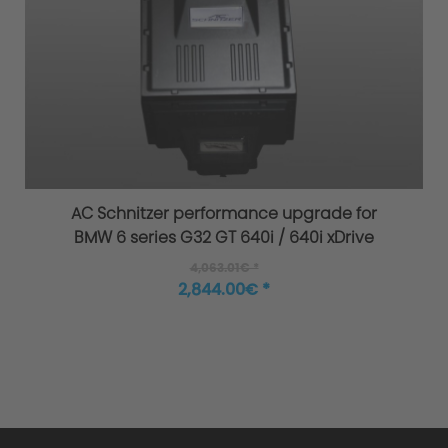
AC Schnitzer performance upgrade for
BMW 6 series G32 GT 640i / 640i xDrive
4,063.01€ *
2,844.00€ *