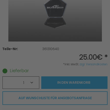
Teile-Nr:
361310640
25.00€ *
*inkl. MwSt.
zzgl. Versandkosten
Lieferbar
1
IN DEN
WARENKORB
AUF WUNSCHLISTE FÜR ANGEBOTSANFRAGE