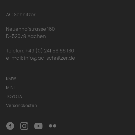
AC Schnitzer
Improved agility and safety
Neuenhofstrasse 160
D-52078 Aachen
Telefon:
+49 (0) 241 56 88 130
e-mail:
info@ac-schnitzer.de
BMW
MINI
TOYOTA
Versandkosten