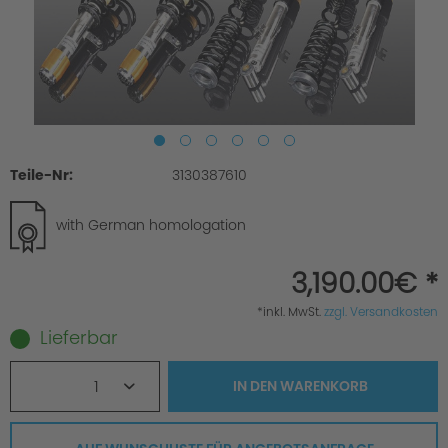
Teile-Nr:
3130387610
with German homologation
3,190.00€ *
*inkl. MwSt.
zzgl. Versandkosten
Lieferbar
1
IN DEN
WARENKORB