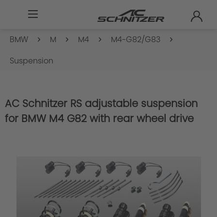
BMW
M
M4
M4-G82/G83
Suspension
AC Schnitzer RS adjustable suspension
for BMW M4 G82 with rear wheel drive