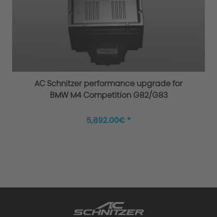
Original AC Schnitzer RS adjustable
suspension: That is fine tuning in every
detail.
AC Schnitzer performance upgrade for
BMW M4 Competition G82/G83
5,892.00€ *