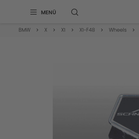
MENÜ
BMW
X
X1
X1-F48
Wheels