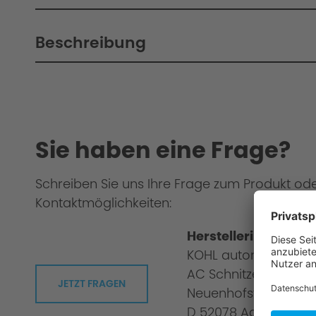
Beschreibung
Sie haben eine Frage?
Schreiben Sie uns Ihre Frage zum Produkt od
Kontaktmöglichkeiten:
Herstellerinformati
KOHL automobile G
AC Schnitzer
JETZT FRAGEN
Neuenhofstraße 160
D 52078 Aachen