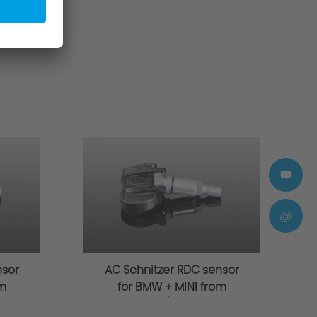
@
nsor
AC Schnitzer RDC sensor
om
for BMW + MINI from
03/2014