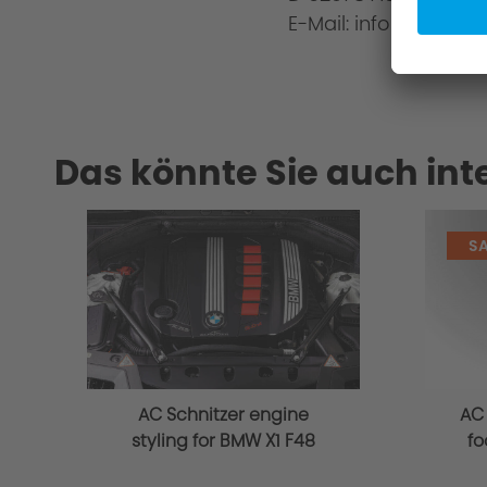
E-Mail: info@ac-schn
Das könnte Sie auch int
SA
AC Schnitzer engine
AC
styling for BMW X1 F48
fo
for 4 cylinder
d