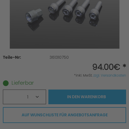
Teile-Nr:
361310750
94.00€ *
*inkl. MwSt.
zzgl. Versandkosten
Lieferbar
1
IN DEN
WARENKORB
AUF WUNSCHLISTE FÜR ANGEBOTSANFRAGE