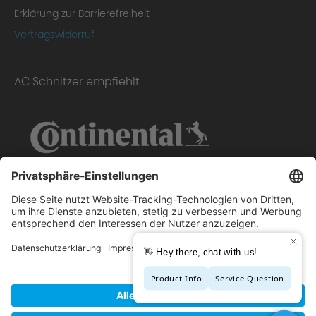
Erklärung zur Barrierefreiheit
Vertragswiderruf
AC Schnitzer empfiehlt