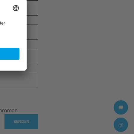
nommen.
SENDEN
@