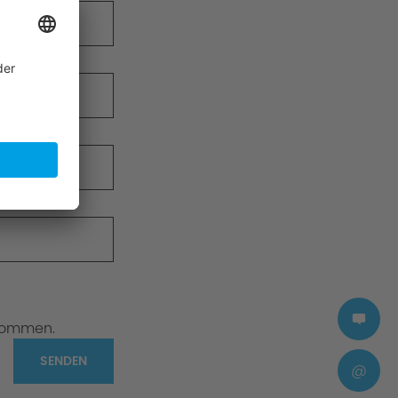
nommen.
SENDEN
@