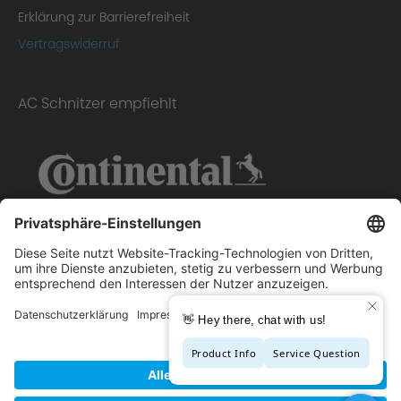
Erklärung zur Barrierefreiheit
Vertragswiderruf
AC Schnitzer empfiehlt