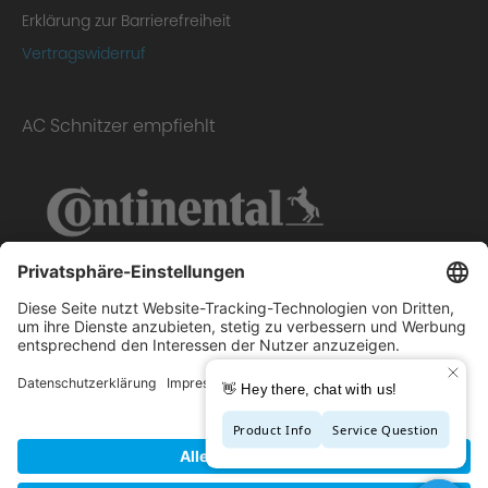
Erklärung zur Barrierefreiheit
Vertragswiderruf
AC Schnitzer empfiehlt