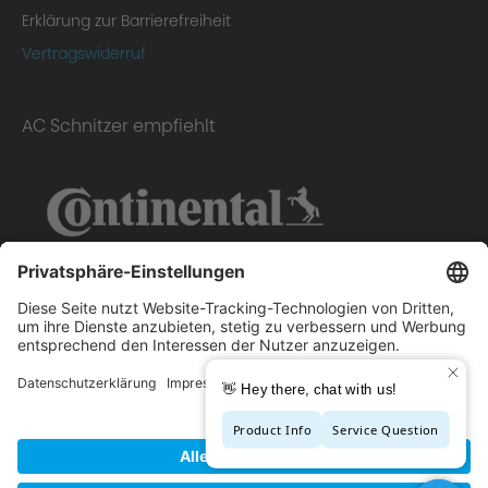
Erklärung zur Barrierefreiheit
Vertragswiderruf
AC Schnitzer empfiehlt