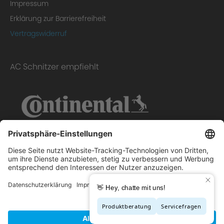
Impressum
Erklärung zur Barrierefreiheit
Vertragswiderruf
AC Schnitzer empfiehlt