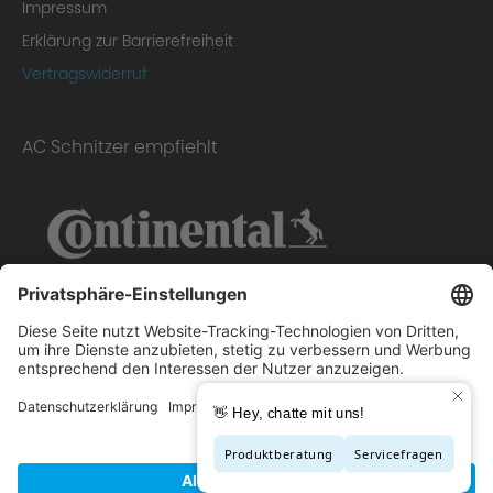
Impressum
Erklärung zur Barrierefreiheit
Vertragswiderruf
AC Schnitzer empfiehlt