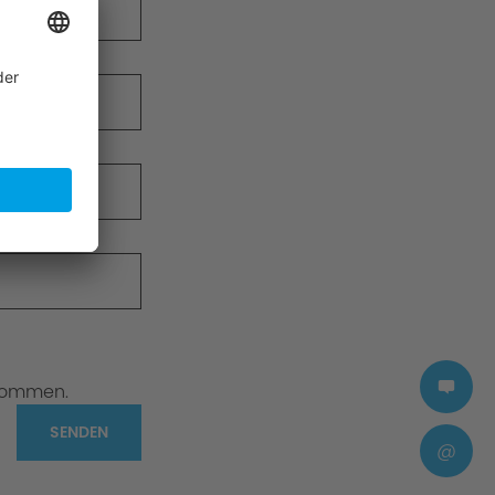
nommen.
SENDEN
@