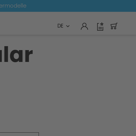
germodelle
DE
lar