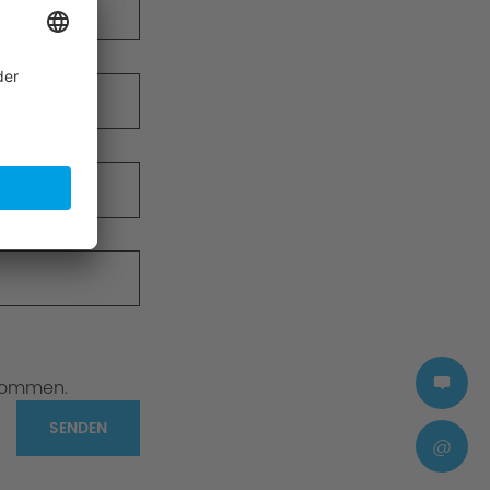
nommen.
SENDEN
@