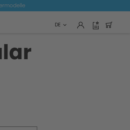
germodelle
DE
lar