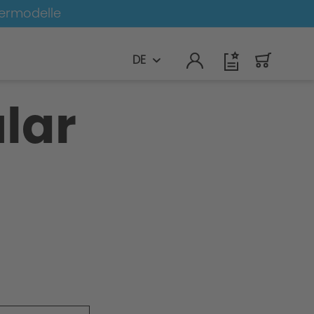
germodelle
DE
lar