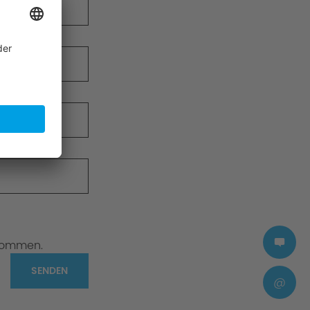
nommen.
SENDEN
@