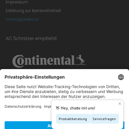
Impressum
Erklärung zur Barrierefreiheit
Vertragswiderruf
AC Schnitzer empfiehlt