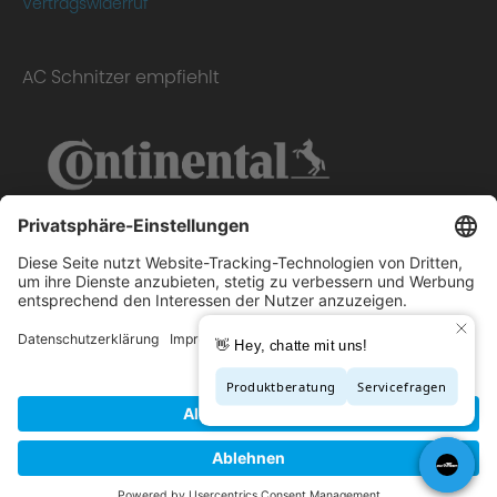
Vertragswiderruf
AC Schnitzer empfiehlt
Copyright © 2026 - AC Schnitzer