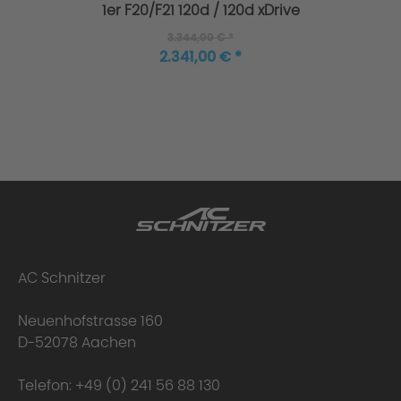
1er F20/F21 120d / 120d xDrive
3.344,00 € *
2.341,00 € *
Lieferumfang:
AC Schnitzer
Einzigartigkeit der AC4 Flowforming Felge:
Neuenhofstrasse 160
D-52078 Aachen
Telefon:
+49 (0) 241 56 88 130