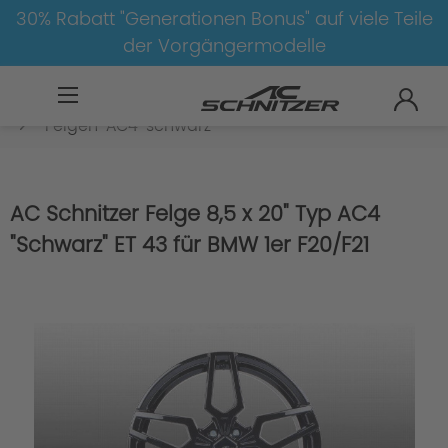
30% Rabatt "Generationen Bonus" auf viele Teile
der Vorgängermodelle
BMW
8-1
1
1er-F20/F21
Felgen
Felgen-AC4-schwarz
AC Schnitzer Felge 8,5 x 20" Typ AC4
"Schwarz" ET 43 für BMW 1er F20/F21