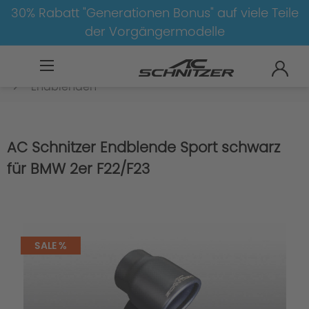
30% Rabatt "Generationen Bonus" auf viele Teile
der Vorgängermodelle
BMW
8-1
2
2er-F22/F23
Auspuff
Endblenden
AC Schnitzer Endblende Sport schwarz
für BMW 2er F22/F23
SALE %