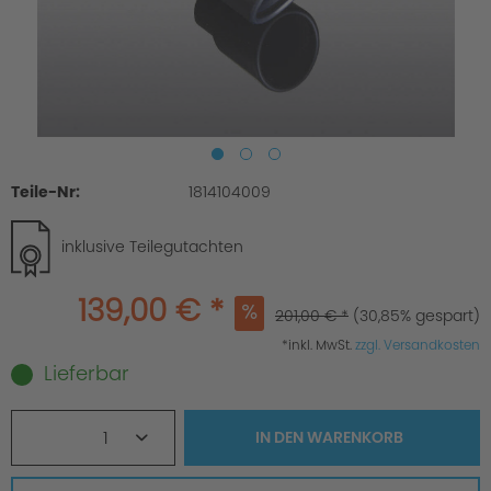
Teile-Nr:
1814104009
inklusive Teilegutachten
139,00 € *
201,00 € *
(30,85% gespart)
*inkl. MwSt.
zzgl. Versandkosten
Lieferbar
1
IN DEN
WARENKORB