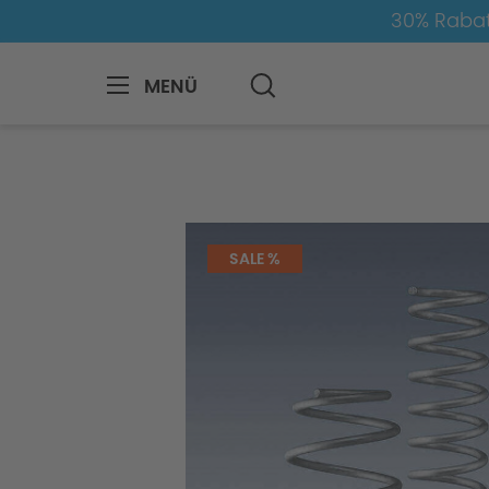
30% Rabat
MENÜ
BMW
8-1
3
3er-F30/F31
Fahrw
SALE %