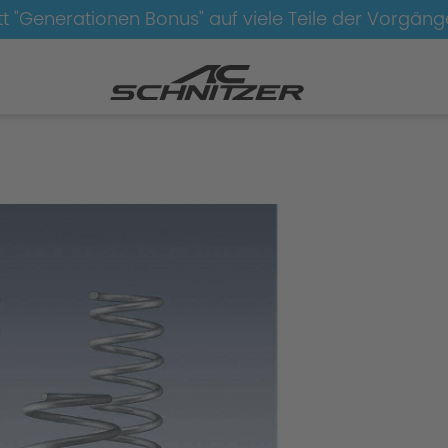
t "Generationen Bonus" auf viele Teile der Vorgän
erk
Tieferlegung