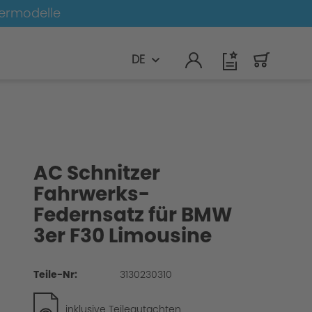
germodelle
DE
AC Schnitzer
Fahrwerks-
Federnsatz für BMW
3er F30 Limousine
Teile-Nr:
3130230310
inklusive Teilegutachten