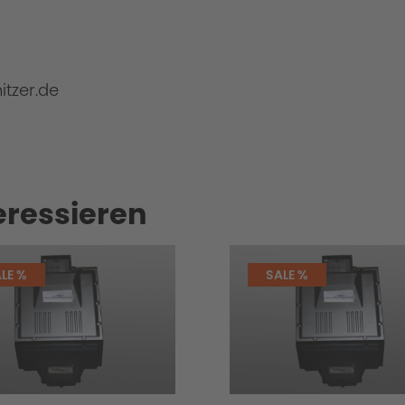
itzer.de
eressieren
LE %
SALE %