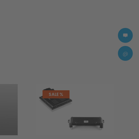
@
SALE %