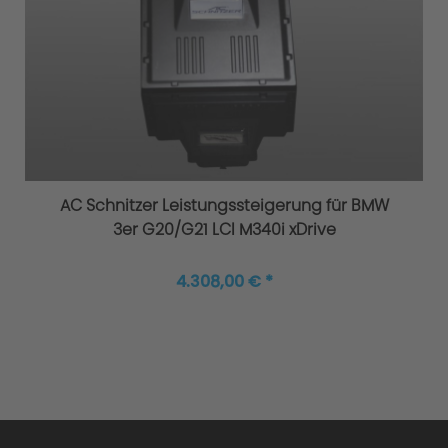
Kaltstartregelung
AC Schnitzer Leistungssteigerung für BMW
3er G20/G21 LCI M340i xDrive
Überlastungs- / Heißlaufregelung
4.308,00 € *
Ausführlich getestet