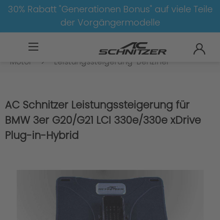
30% Rabatt "Generationen Bonus" auf viele Teile
der Vorgängermodelle
BMW
8-1
3
3er-G20/G21-LCI
Motor
Leistungssteigerung-Benziner
AC Schnitzer Leistungssteigerung für
BMW 3er G20/G21 LCI 330e/330e xDrive
Plug-in-Hybrid