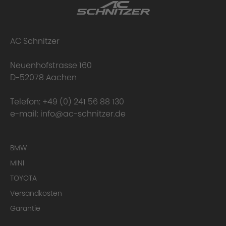
AC Schnitzer
Neuenhofstrasse 160
Garantie
D-52078 Aachen
Leistungssteigerung verbaut - wie sieht
Telefon:
+49 (0) 241 56 88 130
es mit der Garantie aus?
e-mail:
info@ac-schnitzer.de
BMW
MINI
TOYOTA
Versandkosten
Garantie