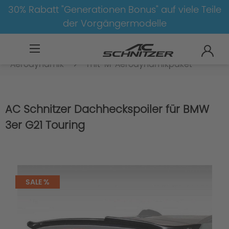
30% Rabatt "Generationen Bonus" auf viele Teile
der Vorgängermodelle
BMW
8-1
3
3er-G20/G21
Aerodynamik
mit-M-Aerodynamikpaket
AC Schnitzer Dachheckspoiler für BMW
3er G21 Touring
SALE %