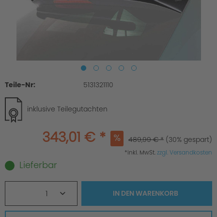
Teile-Nr:
5131321110
inklusive Teilegutachten
343,01 € *
489,99 € *
(30% gespart)
*inkl. MwSt.
zzgl. Versandkosten
Lieferbar
1
IN DEN
WARENKORB