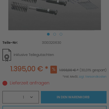
Teile-Nr:
3130320630
inklusive Teilegutachten
1.395,00 € *
1.993,00 € *
(30,01% gespart)
*inkl. MwSt.
zzgl. Versandkosten
Lieferzeit anfragen
1
IN DEN
WARENKORB