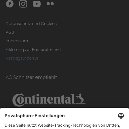
Fazit
Datenschutz und Cookies
AGB
Impressum
Erklärung zur Barrierefreiheit
Vertragswiderruf
Gutachten
AC Schnitzer empfiehlt