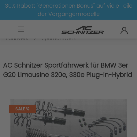
30% Rabatt "Generationen Bonus" auf viele Teile
der Vorgängermodelle
BMW
8-1
3
3er-G20/G21
Fahrwerk
Sportfahrwerk
AC Schnitzer Sportfahrwerk für BMW 3er
G20 Limousine 320e, 330e Plug-in-Hybrid
SALE %