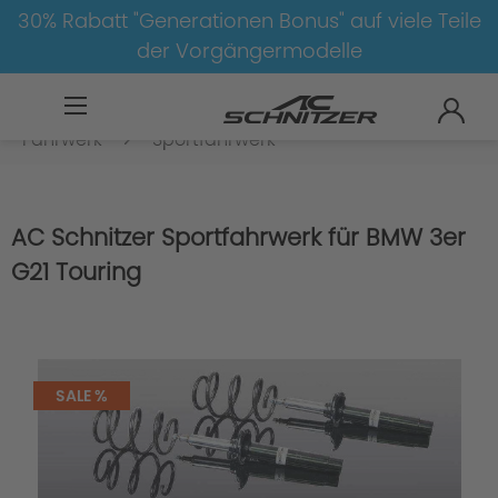
30% Rabatt "Generationen Bonus" auf viele Teile
der Vorgängermodelle
BMW
8-1
3
3er-G20/G21
Fahrwerk
Sportfahrwerk
AC Schnitzer Sportfahrwerk für BMW 3er
G21 Touring
SALE %