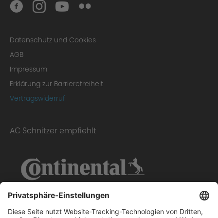
Fazit
Datenschutz und Cookies
AGB
Impressum
Erklärung zur Barrierefreiheit
Vertragswiderruf
Gutachten
AC Schnitzer empfiehlt