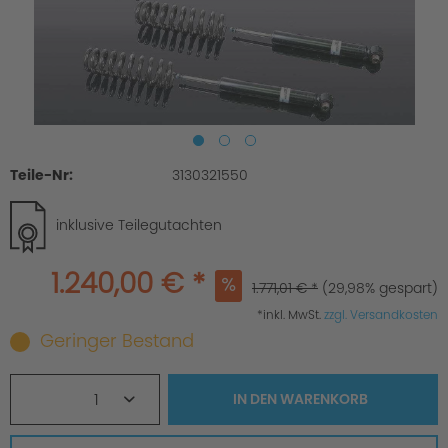
Teile-Nr:
3130321550
inklusive Teilegutachten
1.240,00 € *
1.771,01 € *
(29,98% gespart)
*inkl. MwSt.
zzgl. Versandkosten
Geringer Bestand
1
IN DEN
WARENKORB