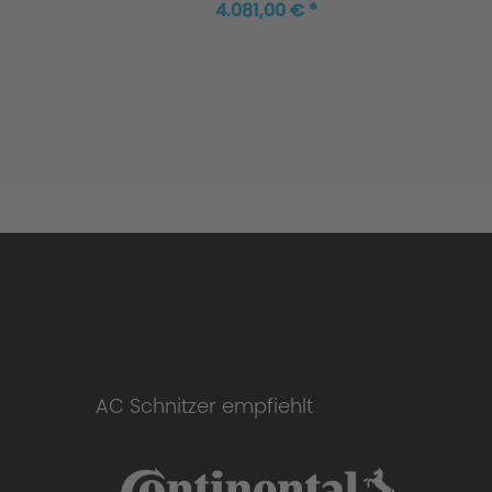
330e/330e xDrive Plug-
4.081,00 € *
in-Hybrid
AC Schnitzer empfiehlt