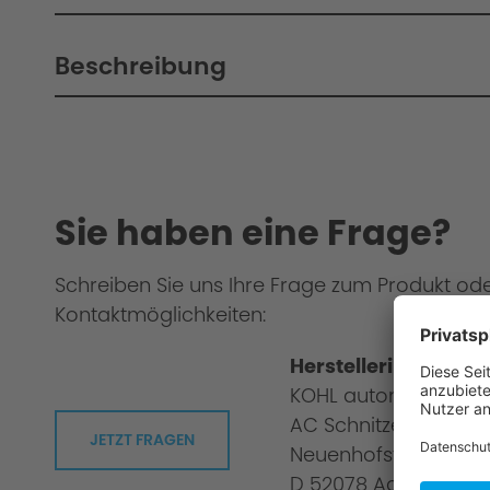
Beschreibung
Sie haben eine Frage?
Schreiben Sie uns Ihre Frage zum Produkt od
Kontaktmöglichkeiten:
Herstellerinformati
KOHL automobile G
AC Schnitzer
JETZT FRAGEN
Neuenhofstraße 160
D 52078 Aachen