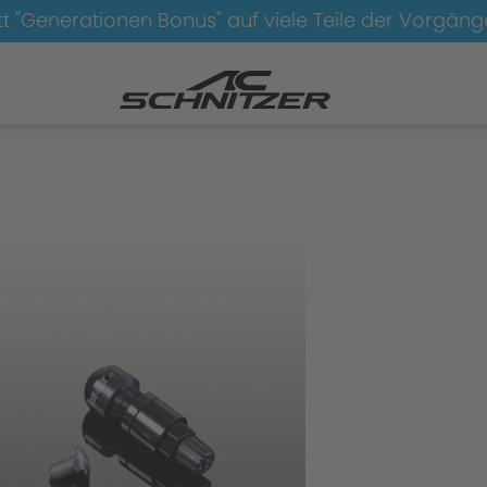
t "Generationen Bonus" auf viele Teile der Vorgän
en
Felgen-AC4-schwarz