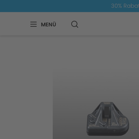
30% Rabat
MENÜ
BMW
8-1
3
3er-G20/G21
Felg