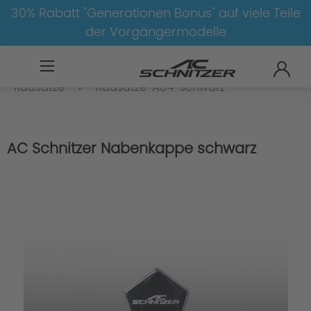
30% Rabatt "Generationen Bonus" auf viele Teile
der Vorgängermodelle
BMW
8-1
3
3er-G20/G21
Radsätze
Radsätze-AC4-schwarz
AC Schnitzer Nabenkappe schwarz