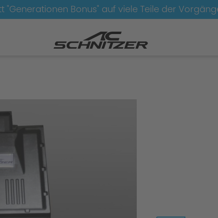
t "Generationen Bonus" auf viele Teile der Vorgän
or
Leistungssteigerung-Benziner