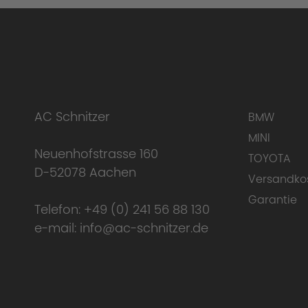
Lieferumfang:
AC Schnitzer
BMW
MINI
Neuenhofstrasse 160
TOYOTA
D-52078 Aachen
Versandko
Garantie
Telefon:
+49 (0) 241 56 88 130
Einzigartigkeit der AC Schnitzer Leistung
e-mail:
info@ac-schnitzer.de
Hier finden Si
Garantiebedingungen.