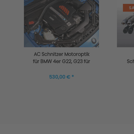
Garantie
SA
Leistungssteigerung verbaut - wie sieht 
AC Schnitzer Motoroptik
für BMW 4er G22, G23 für
Sc
6 Zylinder
vollständigen Garantiebedingungen.
530,00 € *
Gutachten