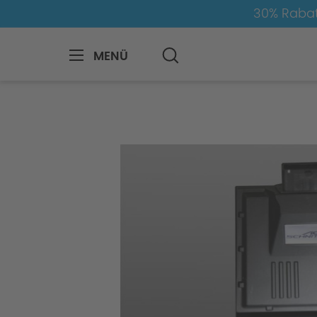
30% Rabat
MENÜ
BMW
8-1
4
4er-G22/G23
Mot