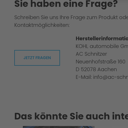
Sie haben eine Frage?
Schreiben Sie uns Ihre Frage zum Produkt od
Kaltstartregelung
Kontaktmöglichkeiten:
Herstellerinformati
KOHL automobile G
Überlastungs- / Heißlaufregelung
AC Schnitzer
JETZT FRAGEN
Neuenhofstraße 160
D 52078 Aachen
E-Mail: info@ac-schn
Ausführlich getestet
Das könnte Sie auch int