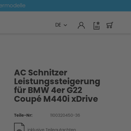
germodelle
DE
AC Schnitzer
Leistungssteigerung
für BMW 4er G22
Coupé M440i xDrive
Teile-Nr:
1100320450-36
inklusive Teilegutachten