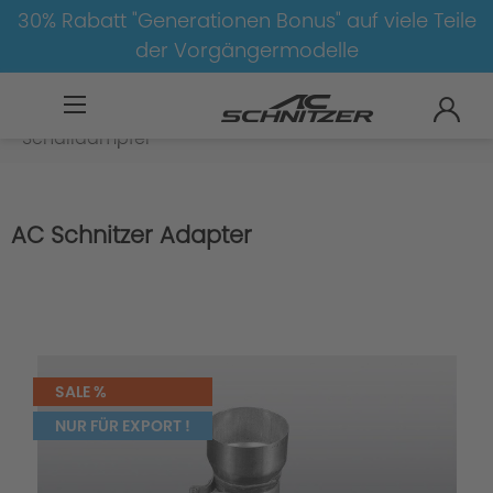
30% Rabatt "Generationen Bonus" auf viele Teile
der Vorgängermodelle
BMW
8-1
4
4er-G26
Auspuff
Schalldämpfer
AC Schnitzer Adapter
SALE %
NUR FÜR EXPORT !