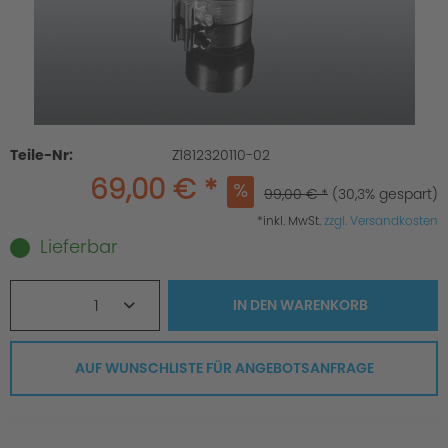
Teile-Nr:
Z1812320110-02
69,00 € *
99,00 € *
(30,3% gespart)
*inkl. MwSt.
zzgl. Versandkosten
Lieferbar
1
IN DEN
WARENKORB
AUF WUNSCHLISTE FÜR ANGEBOTSANFRAGE