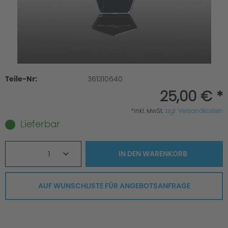
Teile-Nr:
361310640
25,00 € *
*inkl. MwSt.
zzgl. Versandkosten
Lieferbar
1
IN DEN
WARENKORB
AUF WUNSCHLISTE FÜR ANGEBOTSANFRAGE