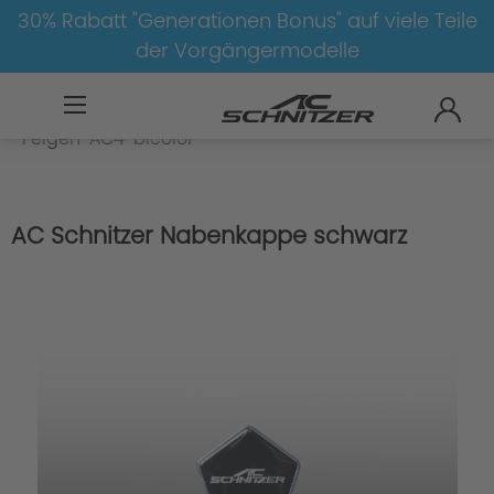
30% Rabatt "Generationen Bonus" auf viele Teile
der Vorgängermodelle
BMW
8-1
4
4er-G26
Felgen
Felgen-AC4-bicolor
AC Schnitzer Nabenkappe schwarz