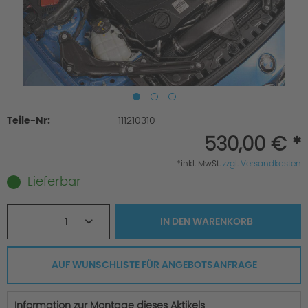
Teile-Nr:
111210310
530,00 € *
*inkl. MwSt.
zzgl. Versandkosten
Lieferbar
1
IN DEN
WARENKORB
AUF WUNSCHLISTE FÜR ANGEBOTSANFRAGE
Information zur Montage dieses Aktikels