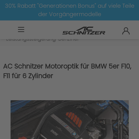
30% Rabatt "Generationen Bonus" auf viele Teile
der Vorgängermodelle
BMW
8-1
5
5er-F10/F11
Motor
Leistungssteigerung-Benziner
AC Schnitzer Motoroptik für BMW 5er F10,
F11 für 6 Zylinder