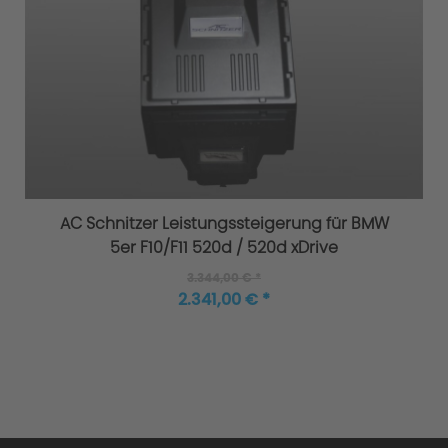
AC Schnitzer Leistungssteigerung für BMW
5er F10/F11 520d / 520d xDrive
3.344,00 € *
2.341,00 € *