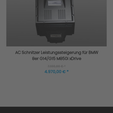
AC Schnitzer Leistungssteigerung für BMW
8er G14/G15 M850i xDrive
7.100,00 € *
4.970,00 € *
Kreatives Design