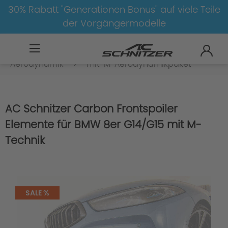
30% Rabatt "Generationen Bonus" auf viele Teile
der Vorgängermodelle
BMW
8-1
8
8er-G14/G15
Aerodynamik
mit-M-Aerodynamikpaket
AC Schnitzer Carbon Frontspoiler
Elemente für BMW 8er G14/G15 mit M-
Technik
SALE %