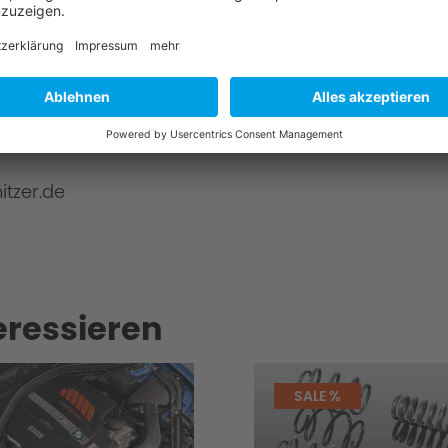
onen
mbH
itzer.de
eressieren
SALE %