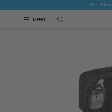
30% Rabat
MENÜ
BMW
8-1
8
8er-G14/G15
xi-x