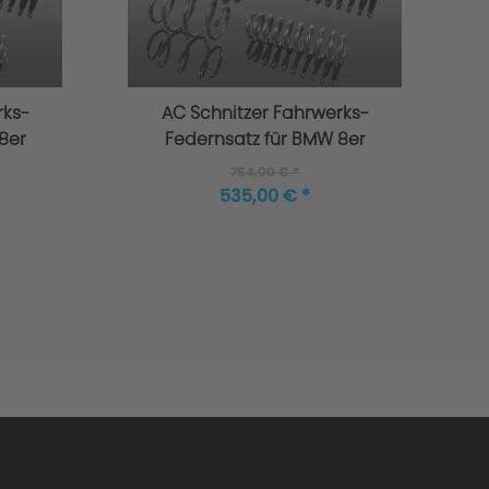
rks-
AC Schnitzer Fahrwerks-
8er
Federnsatz für BMW 8er
G15 Coupé
764,00 € *
535,00 € *