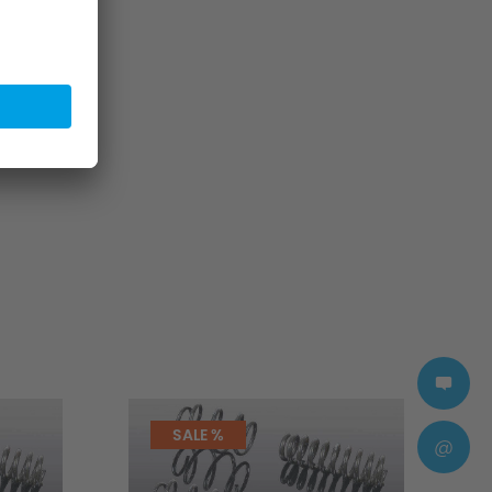
SALE %
@