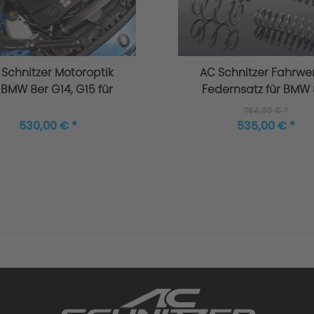
Schnitzer Motoroptik
AC Schnitzer Fahrwe
 BMW 8er G14, G15 für
Federnsatz für BMW 
6 Zylinder
Cabriolet G14
764,00 € *
530,00 € *
535,00 € *