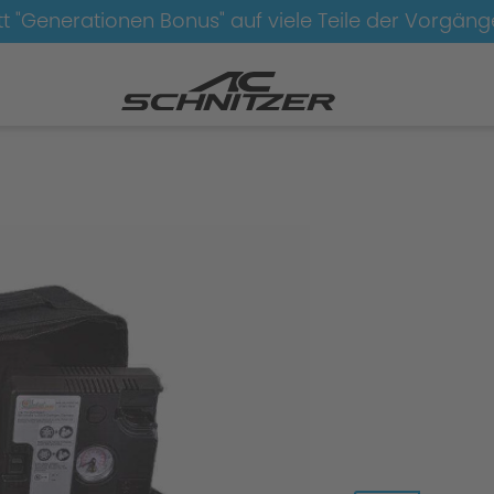
t "Generationen Bonus" auf viele Teile der Vorgän
d-Radsätze
xi-xd-Radsätze-AC3-FlowForming-schwa