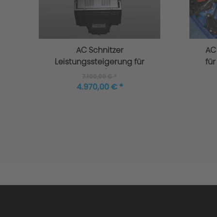
AC Schnitzer
AC 
Leistungssteigerung für
für
BMW 8er G14/G15 M850i
7.100,00 € *
xDrive
4.970,00 € *