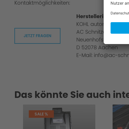
Kontaktmöglichkeiten:
Herstellerinformati
KOHL automobile G
AC Schnitzer
JETZT FRAGEN
Neuenhofstraße 160
D 52078 Aachen
E-Mail: info@ac-schn
Das könnte Sie auch int
SALE %