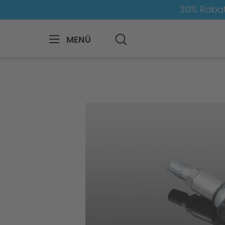
30% Rabat
MENÜ
BMW
M
M3
M3-G80/G81
Rads