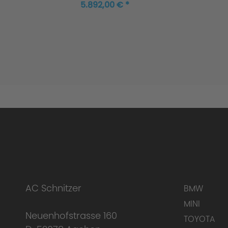
G80/G81
G80
5.892,00 € *
AC Schnitzer
BMW
MINI
Neuenhofstrasse 160
TOYOTA