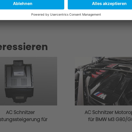
itzer.de
eressieren
AC Schnitzer
AC Schnitzer Motoro
istungssteigerung für
für BMW M3 G80/G
MW M3 Competition