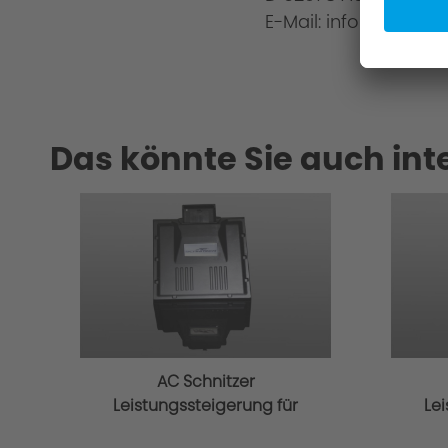
E-Mail: info@ac-schn
Das könnte Sie auch int
AC Schnitzer
Leistungssteigerung für
Le
BMW M3 Competition
B