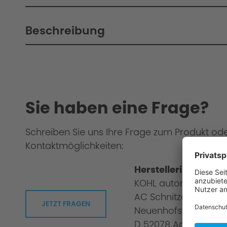
Beschreibung
Sie haben eine Frage?
Schreiben Sie uns Ihre Frage zum Produkt od
Kontaktmöglichkeiten:
Herstellerinformati
KOHL automobile G
AC Schnitzer
JETZT FRAGEN
Neuenhofstraße 160
D 52078 Aachen