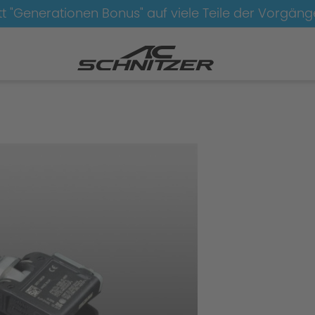
t "Generationen Bonus" auf viele Teile der Vorgän
ätze
Radsätze-AC3-geschmiedet-anthrazit-silber