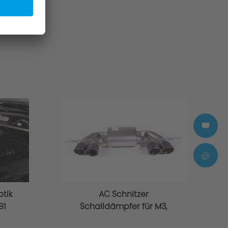
@
ptik
AC Schnitzer
81
Schalldämpfer für M3,
M3 Competition G80