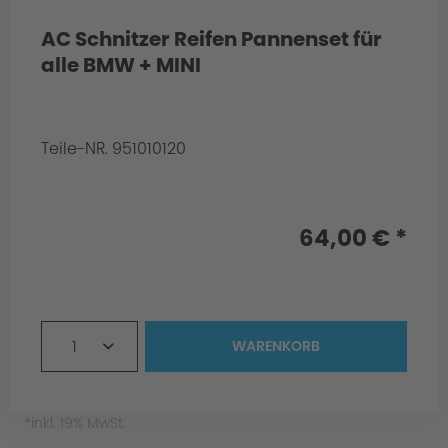
AC Schnitzer Reifen Pannenset für
alle BMW + MINI
Teile-NR. 951010120
Info:
64,00 € *
1
WARENKORB
Philosophie/Design
*inkl. 19% MwSt.