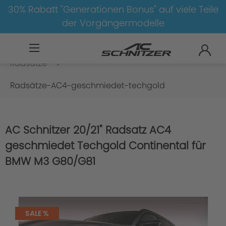
30% Rabatt "Generationen Bonus" auf viele Teile
der Vorgängermodelle
BMW
M
M3
M3-G80/G81
Radsätze
Radsätze-AC4-geschmiedet-techgold
AC Schnitzer 20/21" Radsatz AC4
geschmiedet Techgold Continental für
BMW M3 G80/G81
SALE %