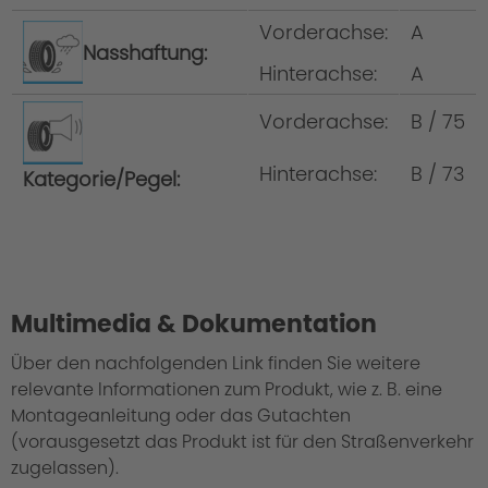
Rad/Komplettrad = Felge inkl. Reifen
Radsatz = 4 Räder xi/xd Radsätze =
Vorderachse:
A
Nasshaftung:
spezielle Radsätze für Allradfahrzeug
Hinterachse:
A
(xDrive) Mischbereifung = Bereifung an
der Hinterachse breiter, als an der
Vorderachse:
B / 75
Vorderachse Rundumbereifung =
Hinterachse:
B / 73
Kategorie/Pegel:
Bereifung an Vorder- und Hinterachse
gleich
Multimedia & Dokumentation
Über den nachfolgenden Link finden Sie weitere
relevante Informationen zum Produkt, wie z. B. eine
Montageanleitung oder das Gutachten
(vorausgesetzt das Produkt ist für den Straßenverkehr
zugelassen).