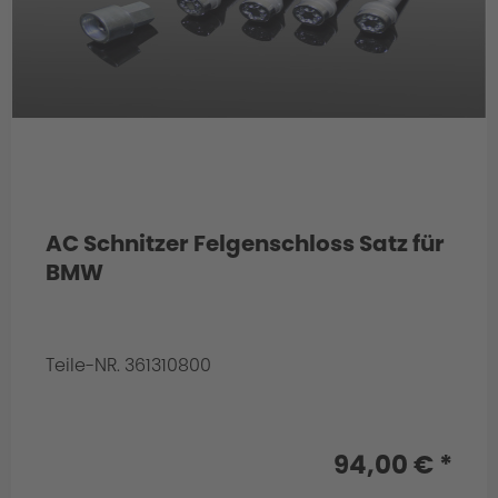
AC Schnitzer Felgenschloss Satz für
BMW
Teile-NR. 361310800
Info:
- für VA 10,0 x 20" und HA 10,0 x 21"
94,00 € *