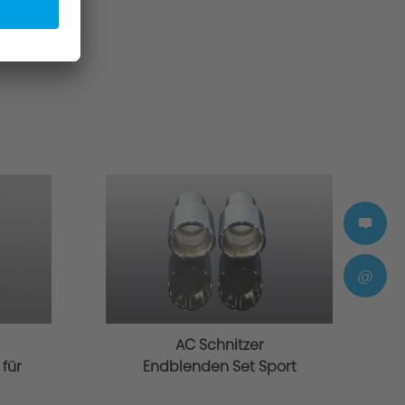
@
AC Schnitzer
für
Endblenden Set Sport
für BMW M5 F90