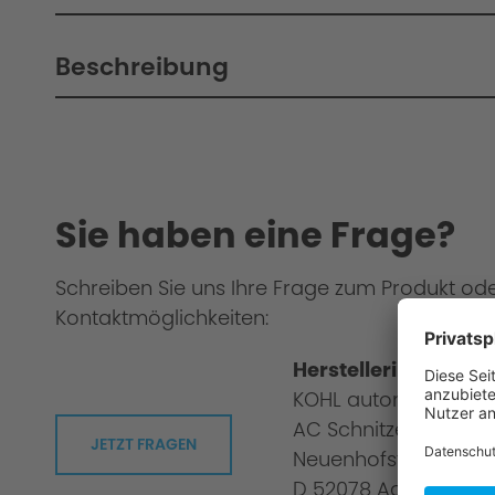
Beschreibung
Sie haben eine Frage?
Schreiben Sie uns Ihre Frage zum Produkt od
Kontaktmöglichkeiten:
Herstellerinformati
KOHL automobile G
AC Schnitzer
JETZT FRAGEN
Neuenhofstraße 160
D 52078 Aachen