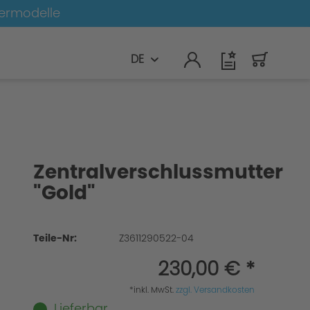
germodelle
DE
Zentralverschlussmutter
"Gold"
Teile-Nr:
Z3611290522-04
230,00 € *
*inkl. MwSt.
zzgl. Versandkosten
Lieferbar