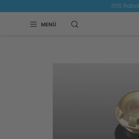
30% Rabat
MENÜ
BMW
M
M5
M5-F90
Felgen