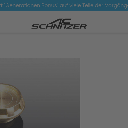
t "Generationen Bonus" auf viele Teile der Vorgän
Felgen-AC3-Evo-geschmiedet-anthrazit-silber