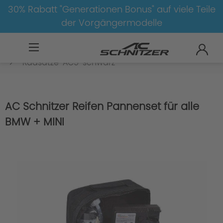
30% Rabatt "Generationen Bonus" auf viele Teile
der Vorgängermodelle
BMW
M
X5M
X5M-F95
Radsätze
Radsätze-AC5-schwarz
AC Schnitzer Reifen Pannenset für alle
BMW + MINI