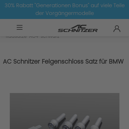
30% Rabatt "Generationen Bonus" auf viele Teile
der Vorgängermodelle
BMW
X
X2
X2-F39
Radsätze
Radsätze-AC4-schwarz
AC Schnitzer Felgenschloss Satz für BMW