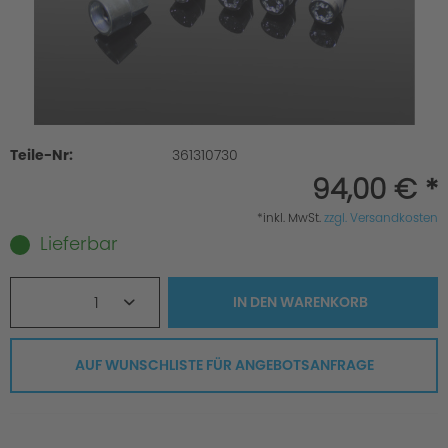
Teile-Nr:
361310730
94,00 € *
*inkl. MwSt.
zzgl. Versandkosten
Lieferbar
1
IN DEN
WARENKORB
AUF WUNSCHLISTE FÜR ANGEBOTSANFRAGE