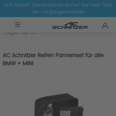
30% Rabatt "Generationen Bonus" auf viele Teile
der Vorgängermodelle
BMW
X
X5
X5-F15
Felgen
Felgen-Typ-VIII
AC Schnitzer Reifen Pannenset für alle
BMW + MINI