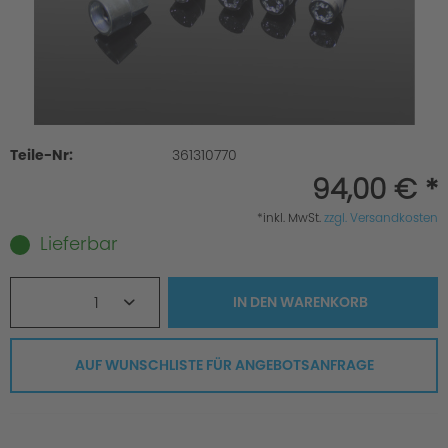
Teile-Nr:
361310770
94,00 € *
*inkl. MwSt.
zzgl. Versandkosten
Lieferbar
1
IN DEN
WARENKORB
AUF WUNSCHLISTE FÜR ANGEBOTSANFRAGE