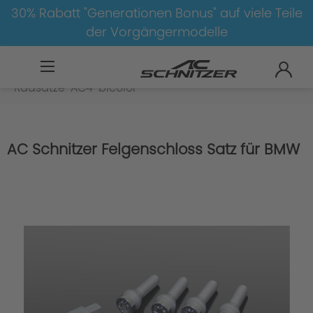
30% Rabatt "Generationen Bonus" auf viele Teile
der Vorgängermodelle
BMW
Z
Z4
Z4-G29
Radsätze
Radsätze-AC4-bicolor
AC Schnitzer Felgenschloss Satz für BMW