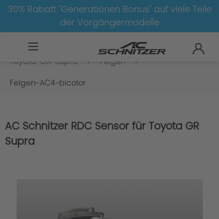
30% Rabatt "Generationen Bonus" auf viele Teile
der Vorgängermodelle
TOYOTA
Toyota-GR
Toyota GR Supra
Toyota-GR-Supra
Felgen
Felgen-AC4-bicolor
AC Schnitzer RDC Sensor für Toyota GR
Supra