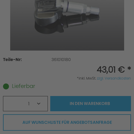
Teile-Nr:
361010180
43,01 € *
*inkl. MwSt.
zzgl. Versandkosten
Lieferbar
1
IN DEN
WARENKORB
AUF WUNSCHLISTE FÜR ANGEBOTSANFRAGE