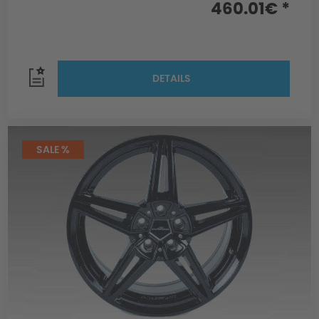
460.01€ *
DETAILS
SALE %