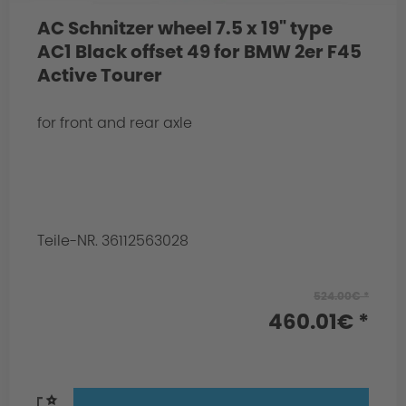
AC Schnitzer wheel 7.5 x 19" type
AC1 Black offset 49 for BMW 2er F45
Active Tourer
for front and rear axle
Teile-NR. 36112563028
524.00€ *
460.01€ *