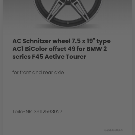
AC Schnitzer wheel 7.5 x 19" type
AC1 BiColor offset 49 for BMW 2
series F45 Active Tourer
for front and rear axle
Teile-NR. 36112563027
524.00€ *