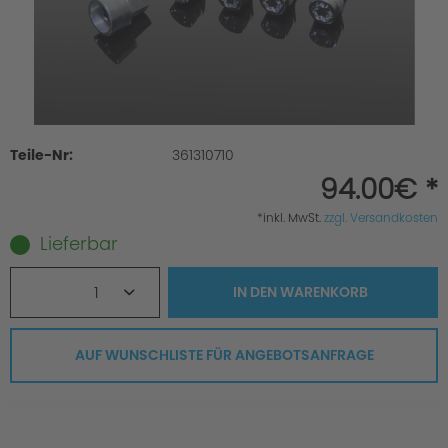
Teile-Nr:
361310710
94.00€ *
*inkl. MwSt.
zzgl. Versandkosten
Lieferbar
1
IN DEN
WARENKORB
AUF WUNSCHLISTE FÜR ANGEBOTSANFRAGE