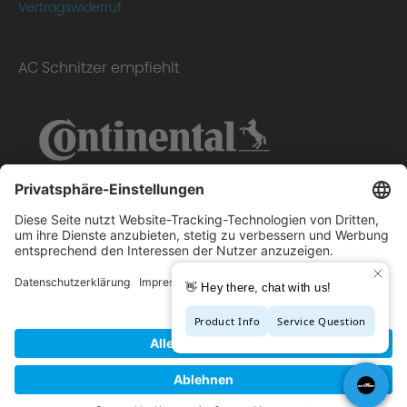
Vertragswiderruf
AC Schnitzer empfiehlt
Copyright © 2026 - AC Schnitzer