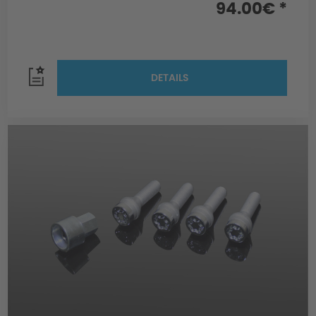
94.00€ *
DETAILS