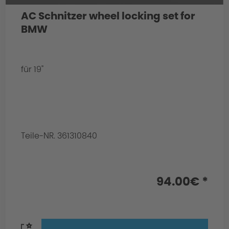
AC Schnitzer wheel locking set for
BMW
für 19"
Teile-NR. 361310840
94.00€ *