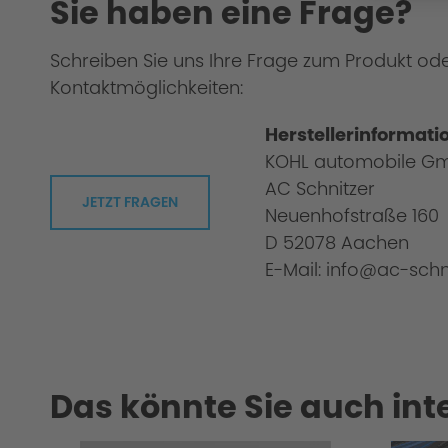
Sie haben eine Frage?
Cold Start Control
Schreiben Sie uns Ihre Frage zum Produkt od
Kontaktmöglichkeiten:
Overload / Overheating Control
Herstellerinformati
KOHL automobile G
AC Schnitzer
JETZT FRAGEN
Neuenhofstraße 160
D 52078 Aachen
Extensively tested
E-Mail: info@ac-schn
Das könnte Sie auch int
Warranty