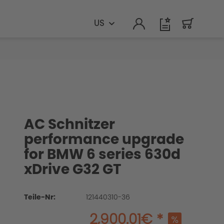
US
AC Schnitzer
performance upgrade
for BMW 6 series 630d
xDrive G32 GT
Teile-Nr:
121440310-36
2,900.01€ *