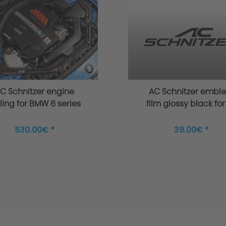
appens to the warranty?
ete Warranty Conditions.
C Schnitzer engine
AC Schnitzer embl
ling for BMW 6 series
film glossy black for 
32 GT for 6 cylinder
BMW + MINI
530.00€ *
39.00€ *