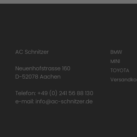
Uniqueness of the AC Schnitzer perform
Here you can
AC Schnitzer
BMW
MINI
Neuenhofstrasse 160
TOYOTA
D-52078 Aachen
Versandko
Telefon:
+49 (0) 241 56 88 130
e-mail:
info@ac-schnitzer.de