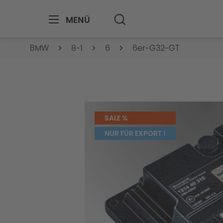
MENÜ
BMW
8-1
6
6er-G32-GT
SALE %
NUR FÜR EXPORT !