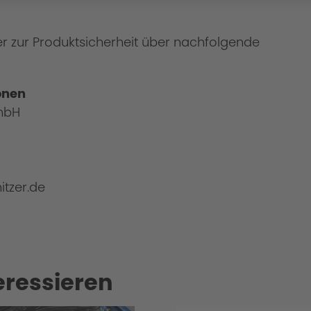
er zur Produktsicherheit über nachfolgende
onen
mbH
itzer.de
eressieren