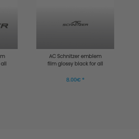
em
AC Schnitzer emblem
all
film glossy black for all
BMW + MINI
8.00€ *