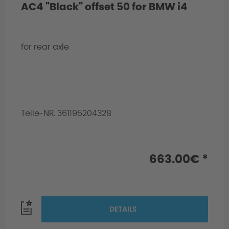
AC4 "Black" offset 50 for BMW i4
for rear axle
Teile-NR. 361195204328
663.00€ *
DETAILS