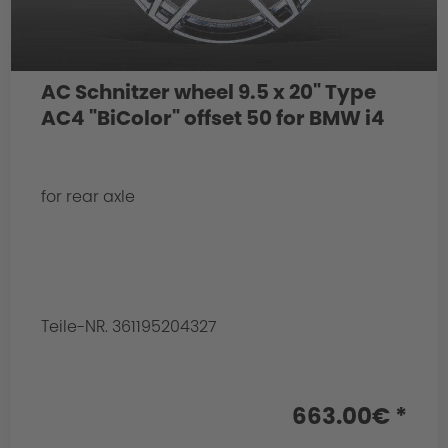
AC Schnitzer wheel 9.5 x 20" Type
AC4 "BiColor" offset 50 for BMW i4
for rear axle
Teile-NR. 361195204327
663.00€ *