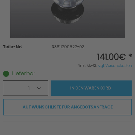
Teile-Nr:
R3611290522-03
141.00€ *
*inkl. MwSt.
zzgl. Versandkosten
Lieferbar
1
IN DEN
WARENKORB
AUF WUNSCHLISTE FÜR ANGEBOTSANFRAGE