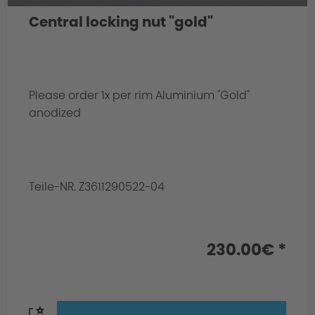
Central locking nut "gold"
Please order 1x per rim Aluminium "Gold"
anodized
Teile-NR. Z3611290522-04
230.00€ *