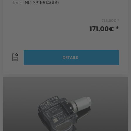
Teile-NR. 3611604609
736.00€ *
171.00€ *
DETAILS