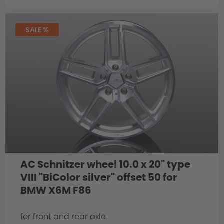
SALE %
AC Schnitzer wheel 10.0 x 20" type
VIII "BiColor silver" offset 50 for
BMW X6M F86
for front and rear axle