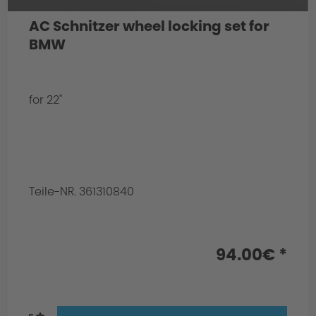
AC Schnitzer wheel locking set for
BMW
for 22"
Teile-NR. 361310840
94.00€ *