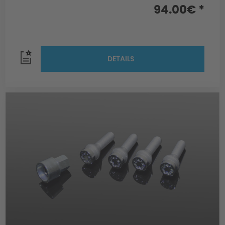
94.00€ *
DETAILS