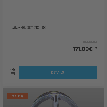
Teile-NR. 3611210460
974.00€ *
171.00€ *
DETAILS
SALE %