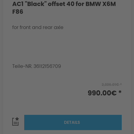
AC1 "Black" offset 40 for BMW X6M
F86
for front and rear axle
Teile-NR. 36112156709
2,336.01€ *
990.00€ *
DETAILS