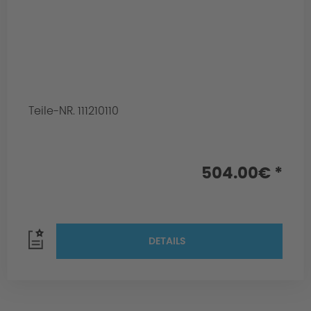
Teile-NR. 111210110
504.00€ *
DETAILS