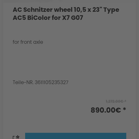
AC Schnitzer wheel 10,5 x 23" Type
AC5 BiColor for X7 G07
for front axle
Teile-NR. 3611105235327
1,272.00€ *
890.00€ *