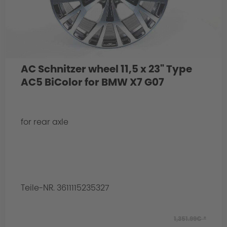
AC Schnitzer wheel 11,5 x 23" Type
AC5 BiColor for BMW X7 G07
for rear axle
Teile-NR. 3611115235327
1,351.99€ *