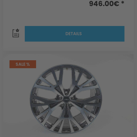
946.00€ *
DETAILS
SALE %